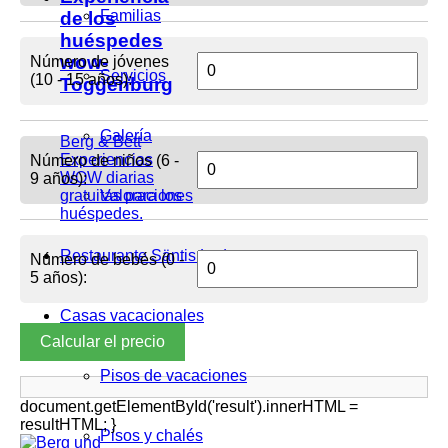
Familias
de los
huéspedes
wow-
Número de jóvenes
Servicios
(10 - 15 años):
Toggenburg
Galería
Berg & Bett
Experiencias
Número de niños (6 -
WOW diarias
9 años):
gratuitas para los
Valoraciones
huéspedes.
Restaurante Säntis Lodge
Número de bebés (0 -
5 años):
Casas vacacionales
Calcular el precio
Pisos de vacaciones
document.getElementById('result').innerHTML =
resultHTML; }
Pisos y chalés