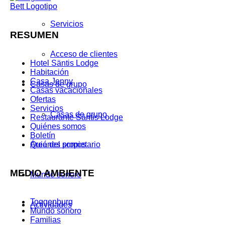
Servicios
RESUMEN
Acceso de clientes
Hotel Säntis Lodge
Habitación
Casa Jenny
Casas de grupo
Casas vacacionales
Ofertas
Servicios
Casas de grupo
Restaurante Säntis Lodge
Quiénes somos
Boletín
Quiénes somos
Área del propietario
MEDIO AMBIENTE
Mundo sonoro
Toggenburg
Actividades
Mundo sonoro
Familias