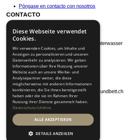
Póngase en contacto con nosotros
CONTACTO
ES
Diese Webseite verwendet
Berg & Bett
Cookies.
B
etriebs
AG Hauptstrasse 16 CH-9657 Unterwasser
DE
Wir verwenden Cookies, um Inhalte und
+41 71 999 27 27
Anzeigen zu personalisieren und unseren
info@bergundbett.ch
Datenverkehr zu analysieren. Wir geben
EN
Informationen über Ihre Nutzung unserer
Website auch an unsere Werbe- und
Analysepartner weiter, die diese
IT
möglicherweise mit anderen Informationen
kombinieren, die Sie ihnen bereitgestellt
sitio web de
opensmjle
. © Copyright - bergundbett.ch
haben oder die sie im Rahmen Ihrer
FR
Nutzung ihrer Dienste gesammelt haben.
Facebook
Datenschutzrichtlinie
Instagram
Pie de imprenta
menú
Menú
ALLE AKZEPTIEREN
GTC
Protección de datos
DETAILS ANZEIGEN