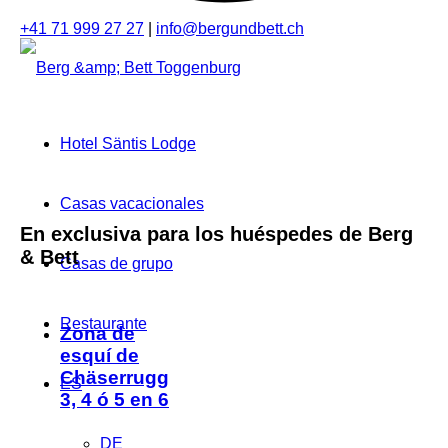
+41 71 999 27 27
|
info@bergundbett.ch
Hotel Säntis Lodge
Casas vacacionales
En exclusiva para los huéspedes de Berg
&
Bett
Casas de grupo
Restaurante
Zona de
esquí de
Chäserrugg
ES
3, 4 ó 5 en 6
DE